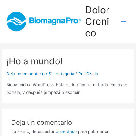
Ir
Dolor
al
Croni
contenido
Main
co
Men
¡Hola mundo!
Deja un comentario
/
Sin categoría
/ Por
Gisela
Bienvenido a WordPress. Esta es tu primera entrada. Editala o
borrala, y después ¡empezá a escribir!
Deja un comentario
Lo siento, debes estar
conectado
para publicar un